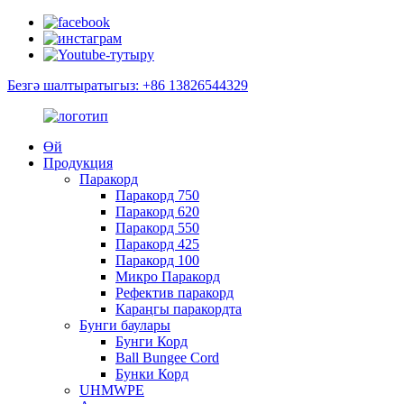
Безгә шалтыратыгыз: +86 13826544329
Өй
Продукция
Паракорд
Паракорд 750
Паракорд 620
Паракорд 550
Паракорд 425
Паракорд 100
Микро Паракорд
Рефектив паракорд
Караңгы паракордта
Бунги баулары
Бунги Корд
Ball Bungee Cord
Бунки Корд
UHMWPE