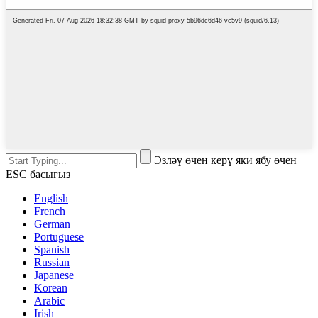
Эзләү өчен керү яки ябу өчен
ESC басыгыз
English
French
German
Portuguese
Spanish
Russian
Japanese
Korean
Arabic
Irish