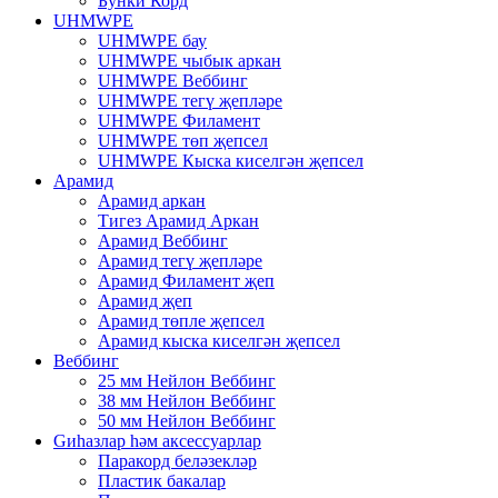
Бунки Корд
UHMWPE
UHMWPE бау
UHMWPE чыбык аркан
UHMWPE Веббинг
UHMWPE тегү җепләре
UHMWPE Филамент
UHMWPE төп җепсел
UHMWPE Кыска киселгән җепсел
Арамид
Арамид аркан
Тигез Арамид Аркан
Арамид Веббинг
Арамид тегү җепләре
Арамид Филамент җеп
Арамид җеп
Арамид төпле җепсел
Арамид кыска киселгән җепсел
Веббинг
25 мм Нейлон Веббинг
38 мм Нейлон Веббинг
50 мм Нейлон Веббинг
Gиһазлар һәм аксессуарлар
Паракорд беләзекләр
Пластик бакалар