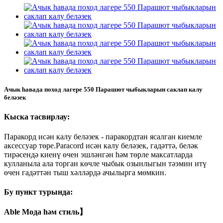
Ачык һавада поход лагере 550 Парашют чыбыкларын саклап калу
беләзек
Кыска тасвирлау:
Паракорд исән калу беләзек - паракордтан ясалган киемле
аксессуар төре.Paracord исән калу беләзек, гадәттә, беләк
тирәсендә киенү өчен эшләнгән һәм төрле максатларда
кулланыла ала торган көчле чыбык озынлыгын тәэмин итү
өчен гадәттән тыш хәлләрдә ачылырга мөмкин.
Бу пункт турында:
Able Мода һәм стиль】