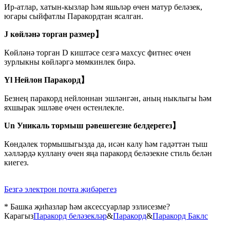
Ир-атлар, хатын-кызлар һәм яшьләр өчен матур беләзек,
югары сыйфатлы Паракордтан ясалган.
J көйләнә торган размер】
Көйләнә торган D киштәсе сезгә махсус фитнес өчен
зурлыкны көйләргә мөмкинлек бирә.
Yl Нейлон Паракорд】
Безнең паракорд нейлоннан эшләнгән, аның ныклыгы һәм
яхшырак эшләве өчен өстенлекле.
Un Уникаль тормыш рәвешегезне белдерегез】
Көндәлек тормышыгызда да, исән калу һәм гадәттән тыш
хәлләрдә куллану өчен яңа паракорд беләзекне стиль белән
киегез.
Безгә электрон почта җибәрегез
* Башка җиһазлар һәм аксессуарлар эзлисезме?
Карагыз
Паракорд беләзекләр
&
Паракорд
&
Паракорд Баклс