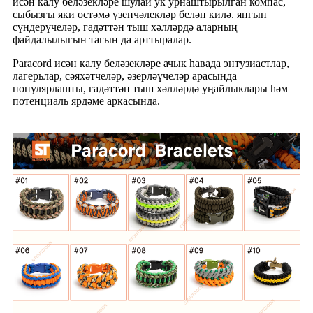
исән калу беләзекләре шулай ук ​​урнаштырылган компас,
сыбызгы яки өстәмә үзенчәлекләр белән килә. янгын
сүндерүчеләр, гадәттән тыш хәлләрдә аларның
файдалылыгын тагын да арттыралар.
Paracord исән калу беләзекләре ачык һавада энтузиастлар,
лагерьлар, сәяхәтчеләр, әзерләүчеләр арасында
популярлашты, гадәттән тыш хәлләрдә уңайлыклары һәм
потенциаль ярдәме аркасында.