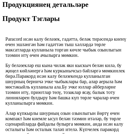
Продукциянең детальләре
Продукт Тэглары
Paracord исән калу беләзек, гадәттә, беләк тирәсендә киенү
өчен эшләнгән һәм гадәттән тыш хәлләрдә төрле
максатларда кулланыла торган көчле чыбык озынлыгын
тәэмин итү өчен ачылырга мөмкин.
Бу беләзекләр еш кына чиләк яки кыскыч белән килә, бу
җиңел көйләнергә һәм куркынычсыз бәйләргә мөмкинлек
бирә.Паракорд исән калу беләзекендә кулланылган
шнурның берничә эчке чыбыклары бар, алар аерыла һәм
мөстәкыйль кулланыла ала.Бу эчке юллар әйберләрне
тәэмин итү, приютлар төзү, тозаклар ясау, балык тоту
линияләрен булдыру һәм башка күп төрле чаралар өчен
кулланылырга мөмкин.
Алар күпкырлы шнурның озын озынлыгын йөртү өчен
компакт һәм киемле ысул белән тәэмин итәләр, бу төрле
сценарийларда файдалы булырга мөмкин, анда исән калу
осталыгы һәм осталык таләп ителә. Күпчелек паракорд