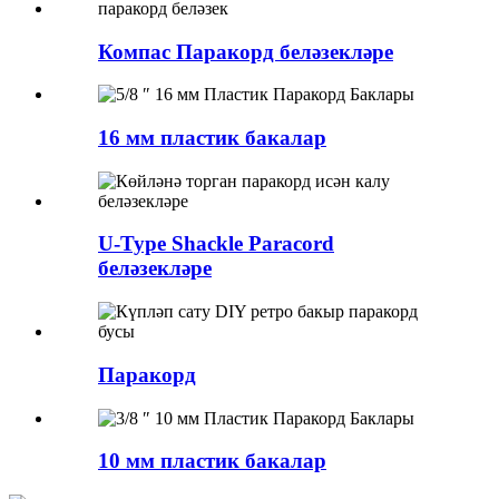
Компас Паракорд беләзекләре
16 мм пластик бакалар
U-Type Shackle Paracord
беләзекләре
Паракорд
10 мм пластик бакалар