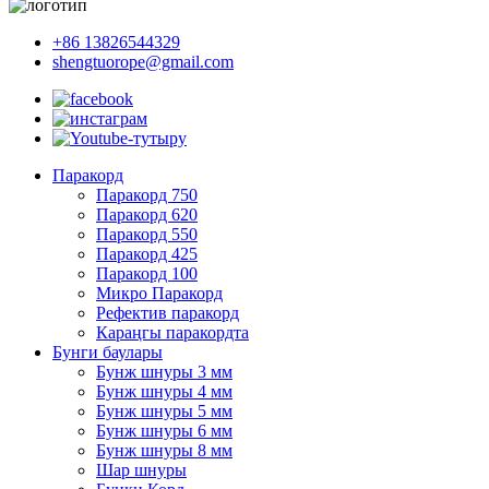
+86 13826544329
shengtuorope@gmail.com
Паракорд
Паракорд 750
Паракорд 620
Паракорд 550
Паракорд 425
Паракорд 100
Микро Паракорд
Рефектив паракорд
Караңгы паракордта
Бунги баулары
Бунж шнуры 3 мм
Бунж шнуры 4 мм
Бунж шнуры 5 мм
Бунж шнуры 6 мм
Бунж шнуры 8 мм
Шар шнуры