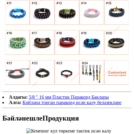
Алдагы:
5/8 ″ 16 мм Пластик Паракорд Баклары
Алга:
Көйләнә торган паракорд исән калу беләзекләре
Бәйләнешле
Продукция