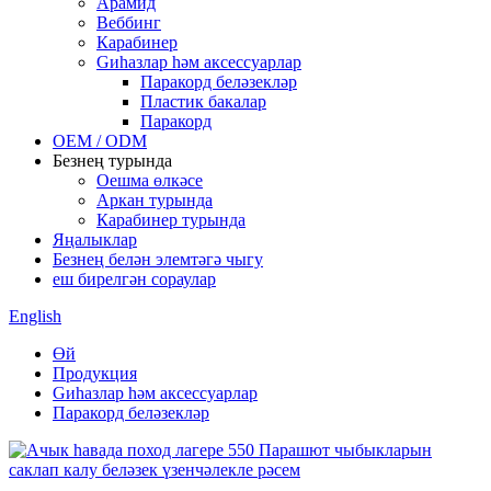
Арамид
Веббинг
Карабинер
Gиһазлар һәм аксессуарлар
Паракорд беләзекләр
Пластик бакалар
Паракорд
OEM / ODM
Безнең турында
Оешма өлкәсе
Аркан турында
Карабинер турында
Яңалыклар
Безнең белән элемтәгә чыгу
еш бирелгән сораулар
English
Өй
Продукция
Gиһазлар һәм аксессуарлар
Паракорд беләзекләр