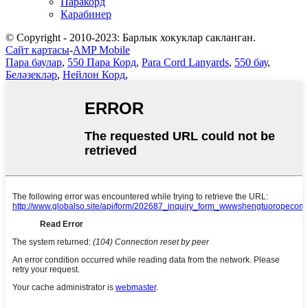
Паракорд
Карабинер
© Copyright - 2010-2023: Барлык хокуклар сакланган.
Сайт картасы
-
AMP Mobile
Пара баулар
,
550 Пара Корд
,
Para Cord Lanyards
,
550 бау
,
Беләзекләр
,
Нейлон Корд
,