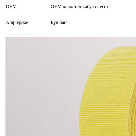
OEM
OEM хезмәтен кабул итегез
Ampleрнәк
Бушлай