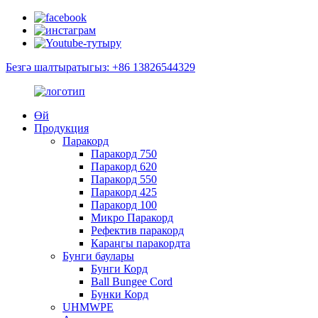
Безгә шалтыратыгыз: +86 13826544329
Өй
Продукция
Паракорд
Паракорд 750
Паракорд 620
Паракорд 550
Паракорд 425
Паракорд 100
Микро Паракорд
Рефектив паракорд
Караңгы паракордта
Бунги баулары
Бунги Корд
Ball Bungee Cord
Бунки Корд
UHMWPE