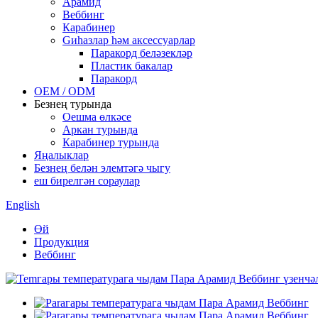
Арамид
Веббинг
Карабинер
Gиһазлар һәм аксессуарлар
Паракорд беләзекләр
Пластик бакалар
Паракорд
OEM / ODM
Безнең турында
Оешма өлкәсе
Аркан турында
Карабинер турында
Яңалыклар
Безнең белән элемтәгә чыгу
еш бирелгән сораулар
English
Өй
Продукция
Веббинг