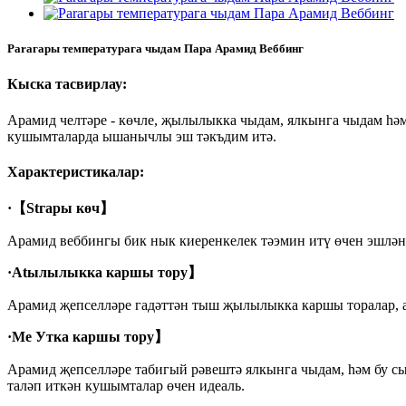
Paraгары температурага чыдам Пара Арамид Веббинг
Кыска тасвирлау:
Арамид челтәре - көчле, җылылыкка чыдам, ялкынга чыдам һәм
кушымталарда ышанычлы эш тәкъдим итә.
Характеристикалар:
·
【Stгары көч】
Арамид веббингы бик нык киеренкелек тәэмин итү өчен эшлә
·
Atылылыкка каршы тору】
Арамид җепселләре гадәттән тыш җылылыкка каршы торалар, а
·
Me Утка каршы тору】
Арамид җепселләре табигый рәвештә ялкынга чыдам, һәм бу сы
таләп иткән кушымталар өчен идеаль.