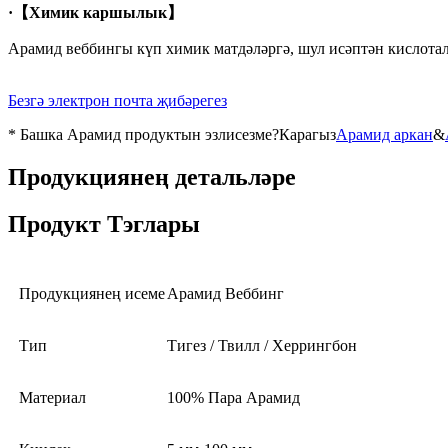
·
【Химик каршылык】
Арамид веббингы күп химик матдәләргә, шул исәптән кислотал
Безгә электрон почта җибәрегез
* Башка Арамид продуктын эзлисезме?Карагыз
Арамид аркан
&
Продукциянең детальләре
Продукт Тэглары
Продукциянең исеме
Арамид Веббинг
Тип
Тигез / Твилл / Херрингбон
Материал
100% Пара Арамид