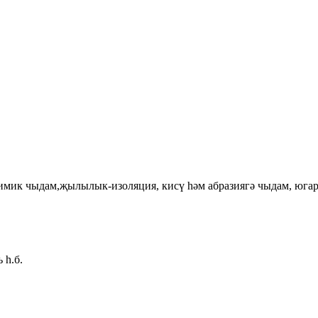
имик чыдам,
җылылык-изоляция, кисү һәм абразиягә чыдам, юга
 һ.б.