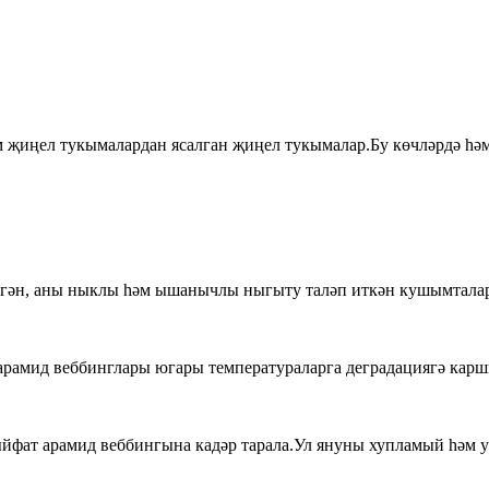
 җиңел тукымалардан ясалган җиңел тукымалар.Бу көчләрдә һәм
нгән, аны ныклы һәм ышанычлы ныгыту таләп иткән кушымталар
рамид веббинглары югары температураларга деградациягә карш
йфат арамид веббингына кадәр тарала.Ул януны хупламый һәм ут