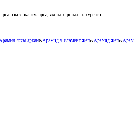
арга һәм эшкәртүләргә, яхшы каршылык күрсәтә.
Арамид яссы аркан
&
Арамид Филамент җеп
&
Арамид җеп
&
Арам