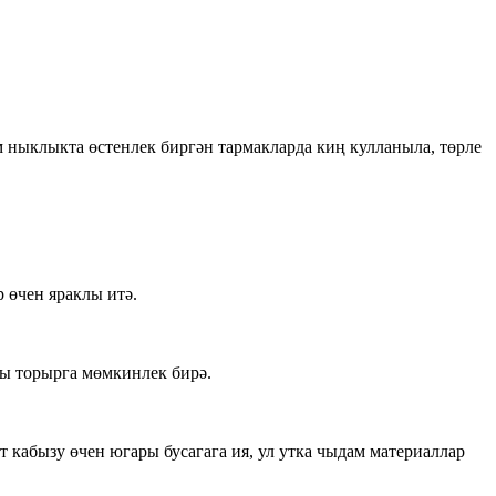
 ныклыкта өстенлек биргән тармакларда киң кулланыла, төрле
 өчен яраклы итә.
ы торырга мөмкинлек бирә.
 кабызу өчен югары бусагага ия, ул утка чыдам материаллар