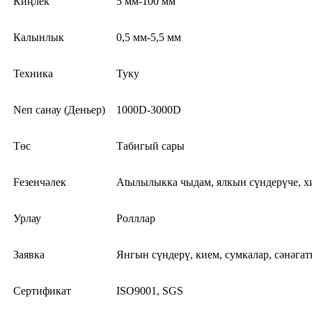
Киңлек
5 мм-100 мм
Калынлык
0,5 мм-5,5 мм
Техника
Туку
Nеп санау (Деньер)
1000D-3000D
Төс
Табигый сары
Feзенчәлек
Atылылыкка чыдам, ялкын сүндерүче, х
Урлау
Ролллар
Заявка
Янгын сүндерү, кием, сумкалар, сәнәгать
Сертификат
ISO9001, SGS