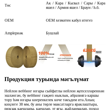
Ак / Кара / Кызыл / Сары / Кара
Төс
яшел / Армия яшел / Браун / һ.б.
OEM
OEM хезмәтен кабул итегез
Ampleрнәк
Бушлай
Продукция турында мәгълүмат
Нейлон веббинг югары сыйфатлы нейлон җепселләреннән
эшләнгән, бу веббинг гаҗәеп ныклык, абразиягә каршы
тору һәм югары киеренкелек көче тәкъдим итә.Аның
киңлеге 38 мм, бу аны төрле максатларга яраклаштыра,
рюкзак каешлары, каешлар, эт ягы, җайланмалар, поход