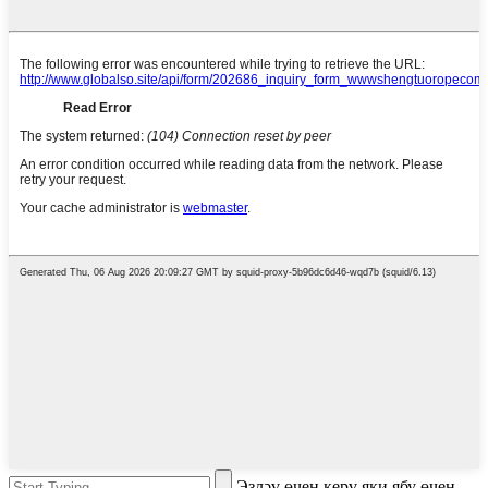
Эзләү өчен керү яки ябу өчен