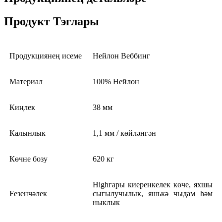
Продукт Тэглары
Продукциянең исеме
Нейлон Веббинг
Материал
100% Нейлон
Киңлек
38 мм
Калынлык
1,1 мм / көйләнгән
Көчне бозу
620 кг
Highгары киеренкелек көче, яхшы
Feзенчәлек
сыгылучылык, яшькә чыдам һәм
ныклык