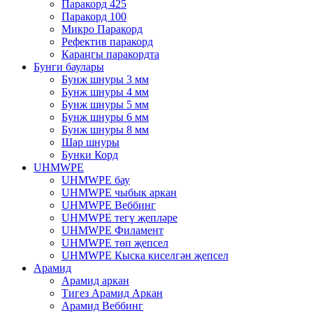
Паракорд 425
Паракорд 100
Микро Паракорд
Рефектив паракорд
Караңгы паракордта
Бунги баулары
Бунж шнуры 3 мм
Бунж шнуры 4 мм
Бунж шнуры 5 мм
Бунж шнуры 6 мм
Бунж шнуры 8 мм
Шар шнуры
Бунки Корд
UHMWPE
UHMWPE бау
UHMWPE чыбык аркан
UHMWPE Веббинг
UHMWPE тегү җепләре
UHMWPE Филамент
UHMWPE төп җепсел
UHMWPE Кыска киселгән җепсел
Арамид
Арамид аркан
Тигез Арамид Аркан
Арамид Веббинг