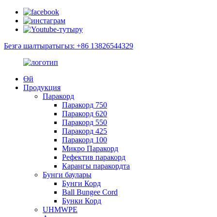
Безгә шалтыратыгыз: +86 13826544329
Өй
Продукция
Паракорд
Паракорд 750
Паракорд 620
Паракорд 550
Паракорд 425
Паракорд 100
Микро Паракорд
Рефектив паракорд
Караңгы паракордта
Бунги баулары
Бунги Корд
Ball Bungee Cord
Бунки Корд
UHMWPE