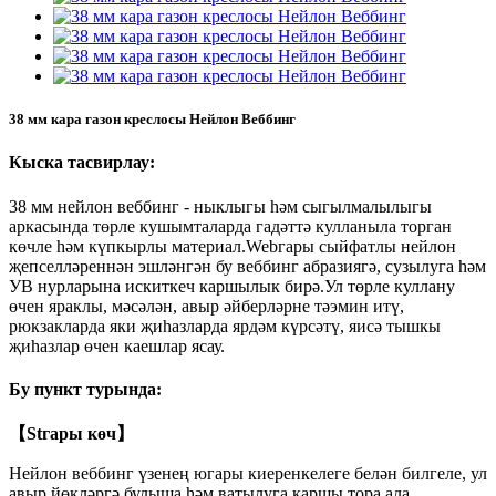
38 мм кара газон креслосы Нейлон Веббинг
Кыска тасвирлау:
38 мм нейлон веббинг - ныклыгы һәм сыгылмалылыгы
аркасында төрле кушымталарда гадәттә кулланыла торган
көчле һәм күпкырлы материал.Webгары сыйфатлы нейлон
җепселләреннән эшләнгән бу веббинг абразиягә, сузылуга һәм
УВ нурларына искиткеч каршылык бирә.Ул төрле куллану
өчен яраклы, мәсәлән, авыр әйберләрне тәэмин итү,
рюкзакларда яки җиһазларда ярдәм күрсәтү, яисә тышкы
җиһазлар өчен каешлар ясау.
Бу пункт турында:
【Stгары көч】
Нейлон веббинг үзенең югары киеренкелеге белән билгеле, ул
авыр йөкләргә булыша һәм ватылуга каршы тора ала.