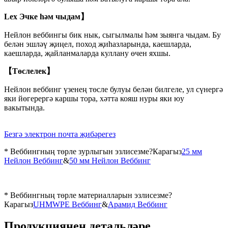
Lex Эчке һәм чыдам】
Нейлон веббингы бик нык, сыгылмалы һәм зыянга чыдам. Бу
белән эшләү җиңел, поход җиһазларында, каешларда,
каешларда, җайланмаларда куллану өчен яхшы.
【Төслелек】
Нейлон веббинг үзенең төсле булуы белән билгеле, ул сүнергә
яки йөгерергә каршы тора, хәтта кояш нуры яки юу
вакытында.
Безгә электрон почта җибәрегез
* Веббингның төрле зурлыгын эзлисезме?Карагыз
25 мм
Нейлон Веббинг
&
50 мм Нейлон Веббинг
* Веббингның төрле материалларын эзлисезме?
Карагыз
UHMWPE Веббинг
&
Арамид Веббинг
Продукциянең детальләре