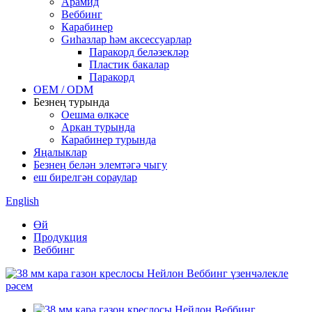
Арамид
Веббинг
Карабинер
Gиһазлар һәм аксессуарлар
Паракорд беләзекләр
Пластик бакалар
Паракорд
OEM / ODM
Безнең турында
Оешма өлкәсе
Аркан турында
Карабинер турында
Яңалыклар
Безнең белән элемтәгә чыгу
еш бирелгән сораулар
English
Өй
Продукция
Веббинг