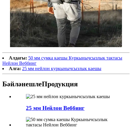
Алдагы:
50 мм сумка каешы Куркынычсызлык тактасы
Нейлон Веббинг
Алга:
25 мм нейлон куркынычсызлык каешы
Бәйләнешле
Продукция
25 мм Нейлон Веббинг