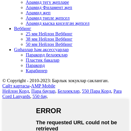
Арамид тегү җепләре
Арамид Филамент җеп
Арамид җеп
Арамид төпле җепсел
Арамид кыска киселгән җепсел
Веббинг
25 мм Нейлон Веббинг
38 мм Нейлон Веббинг
50 мм Нейлон Веббинг
Gиһазлар һәм аксессуарлар
Паракорд беләзекләр
Пластик бакалар
Паракорд
Карабинер
© Copyright - 2010-2023: Барлык хокуклар сакланган.
Сайт картасы
-
AMP Mobile
Нейлон Корд
,
Пара баулар
,
Беләзекләр
,
550 Пара Корд
,
Para
Cord Lanyards
,
550 бау
,