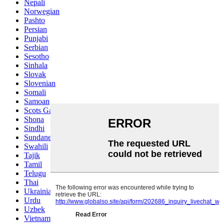
Nepali
Norwegian
Pashto
Persian
Punjabi
Serbian
Sesotho
Sinhala
Slovak
Slovenian
Somali
Samoan
Scots Gaelic
Shona
Sindhi
Sundanese
Swahili
Tajik
Tamil
Telugu
Thai
Ukrainian
Urdu
Uzbek
Vietnamese