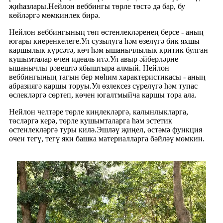
җиһазлары.Нейлон веббингы төрле төстә дә бар, бу
көйләргә мөмкинлек бирә.
Нейлон веббингының төп өстенлекләренең берсе - аның
югары киеренкелеге.Ул сузылуга һәм өзелүгә бик яхшы
каршылык күрсәтә, көч һәм ышанычлылык критик булган
кушымталар өчен идеаль итә.Ул авыр әйберләрне
ышанычлы рәвештә ябыштыра алмый. Нейлон
веббингының тагын бер мөһим характеристикасы - аның
абразиягә каршы торуы.Ул өзлексез сүрелүгә һәм тупас
өслекләргә сөртеп, көчен югалтмыйча каршы тора ала.
Нейлон челтәре төрле киңлекләргә, калынлыкларга,
төсләргә керә, төрле кушымталарга һәм эстетик
өстенлекләргә туры килә.Эшләү җиңел, өстәмә функция
өчен тегү, тегү яки башка материалларга бәйләү мөмкин.