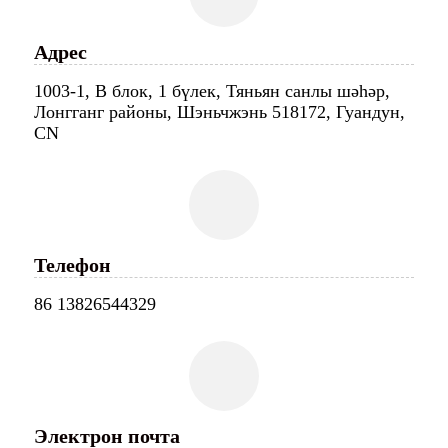
Адрес
1003-1, В блок, 1 бүлек, Тяньян санлы шәһәр,
Лонгганг районы, Шэньчжэнь 518172, Гуандун,
CN
Телефон
86 13826544329
Электрон почта