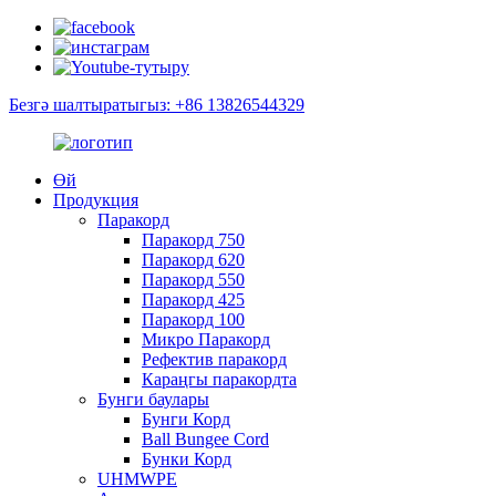
Безгә шалтыратыгыз: +86 13826544329
Өй
Продукция
Паракорд
Паракорд 750
Паракорд 620
Паракорд 550
Паракорд 425
Паракорд 100
Микро Паракорд
Рефектив паракорд
Караңгы паракордта
Бунги баулары
Бунги Корд
Ball Bungee Cord
Бунки Корд
UHMWPE