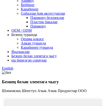
Арамид
Веббинг
Карабинер
Gиһазлар һәм аксессуарлар
Паракорд беләзекләр
Пластик бакалар
Паракорд
OEM / ODM
Безнең турында
Оешма өлкәсе
Аркан турында
Карабинер турында
Яңалыклар
Безнең белән элемтәгә чыгу
еш бирелгән сораулар
English
Безнең белән элемтәгә чыгу
Шэньчжэнь Шенгтуо Ачык Ачык Продуктлар ООО