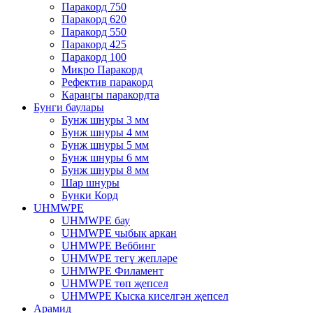
Паракорд 750
Паракорд 620
Паракорд 550
Паракорд 425
Паракорд 100
Микро Паракорд
Рефектив паракорд
Караңгы паракордта
Бунги баулары
Бунж шнуры 3 мм
Бунж шнуры 4 мм
Бунж шнуры 5 мм
Бунж шнуры 6 мм
Бунж шнуры 8 мм
Шар шнуры
Бунки Корд
UHMWPE
UHMWPE бау
UHMWPE чыбык аркан
UHMWPE Веббинг
UHMWPE тегү җепләре
UHMWPE Филамент
UHMWPE төп җепсел
UHMWPE Кыска киселгән җепсел
Арамид