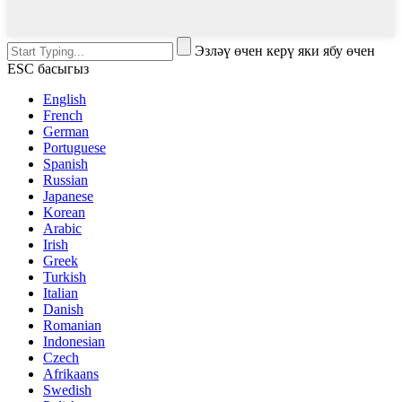
Эзләү өчен керү яки ябу өчен
ESC басыгыз
English
French
German
Portuguese
Spanish
Russian
Japanese
Korean
Arabic
Irish
Greek
Turkish
Italian
Danish
Romanian
Indonesian
Czech
Afrikaans
Swedish