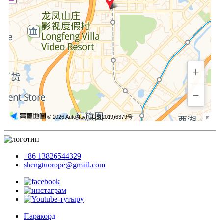
+
−
© 2026 AutoNavi
- GS(2019)6379号
+86 13826544329
shengtuorope@gmail.com
Паракорд