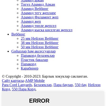
Арамид аркан
Тигез Арамид Аркан
Арамид Веббинг
Арамид тегү җепләре
Арамид Филамент җеп
Арамид җеп
Арамид төпле җепсел
Арамид кыска киселгән җепсел
Веббинг
25 мм Нейлон Веббинг
38 мм Нейлон Веббинг
50 мм Нейлон Веббинг
Gиһазлар һәм аксессуарлар
Паракорд беләзекләр
Пластик бакалар
Паракорд
Карабинер
© Copyright - 2010-2023: Барлык хокуклар сакланган.
Сайт картасы
-
AMP Mobile
Para Cord Lanyards
,
Беләзекләр
,
Пара баулар
,
550 бау
,
Нейлон
Корд
,
550 Пара Корд
,