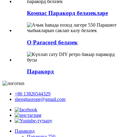
Компас Паракорд беләзекләре
O Paracord беләзек
Паракорд
+86 13826544329
shengtuorope@gmail.com
Паракорд
Паракорд 750