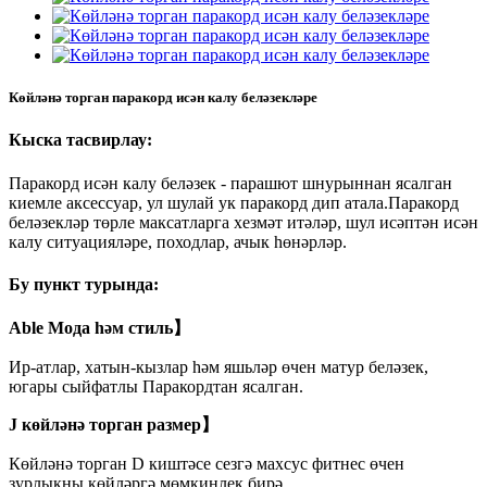
Көйләнә торган паракорд исән калу беләзекләре
Кыска тасвирлау:
Паракорд исән калу беләзек - парашют шнурыннан ясалган
киемле аксессуар, ул шулай ук ​​паракорд дип атала.Паракорд
беләзекләр төрле максатларга хезмәт итәләр, шул исәптән исән
калу ситуацияләре, походлар, ачык һөнәрләр.
Бу пункт турында:
Able Мода һәм стиль】
Ир-атлар, хатын-кызлар һәм яшьләр өчен матур беләзек,
югары сыйфатлы Паракордтан ясалган.
J көйләнә торган размер】
Көйләнә торган D киштәсе сезгә махсус фитнес өчен
зурлыкны көйләргә мөмкинлек бирә.