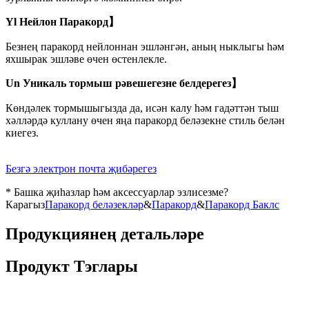
Yl Нейлон Паракорд】
Безнең паракорд нейлоннан эшләнгән, аның ныклыгы һәм
яхшырак эшләве өчен өстенлекле.
Un Уникаль тормыш рәвешегезне белдерегез】
Көндәлек тормышыгызда да, исән калу һәм гадәттән тыш
хәлләрдә куллану өчен яңа паракорд беләзекне стиль белән
киегез.
Безгә электрон почта җибәрегез
* Башка җиһазлар һәм аксессуарлар эзлисезме?
Карагыз
Паракорд беләзекләр
&
Паракорд
&
Паракорд Баклс
Продукциянең детальләре
Продукт Тэглары