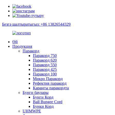
Безгә шалтыратыгыз: +86 13826544329
Өй
Продукция
Паракорд
Паракорд 750
Паракорд 620
Паракорд 550
Паракорд 425
Паракорд 100
Микро Паракорд
Рефектив паракорд
Караңгы паракордта
Бунги баулары
Бунги Корд
Ball Bungee Cord
Бунки Корд
UHMWPE