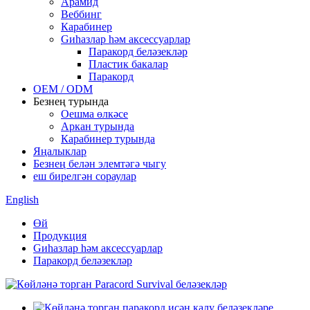
Арамид
Веббинг
Карабинер
Gиһазлар һәм аксессуарлар
Паракорд беләзекләр
Пластик бакалар
Паракорд
OEM / ODM
Безнең турында
Оешма өлкәсе
Аркан турында
Карабинер турында
Яңалыклар
Безнең белән элемтәгә чыгу
еш бирелгән сораулар
English
Өй
Продукция
Gиһазлар һәм аксессуарлар
Паракорд беләзекләр