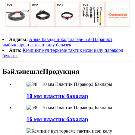
Алдагы:
Ачык һавада поход лагере 550 Парашют
чыбыкларын саклап калу беләзек
Алга:
Кемпинг кул төркеме тактик исән калу паракорд
беләзек
Бәйләнешле
Продукция
10 мм пластик бакалар
16 мм пластик бакалар