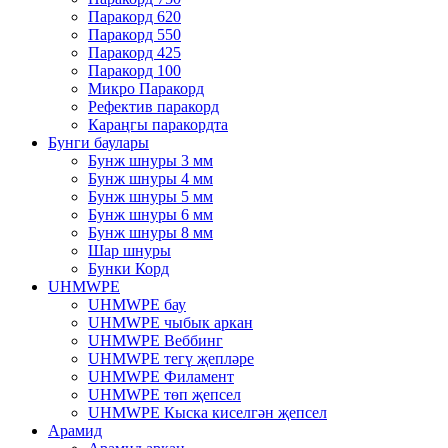
Паракорд 620
Паракорд 550
Паракорд 425
Паракорд 100
Микро Паракорд
Рефектив паракорд
Караңгы паракордта
Бунги баулары
Бунж шнуры 3 мм
Бунж шнуры 4 мм
Бунж шнуры 5 мм
Бунж шнуры 6 мм
Бунж шнуры 8 мм
Шар шнуры
Бунки Корд
UHMWPE
UHMWPE бау
UHMWPE чыбык аркан
UHMWPE Веббинг
UHMWPE тегү җепләре
UHMWPE Филамент
UHMWPE төп җепсел
UHMWPE Кыска киселгән җепсел
Арамид