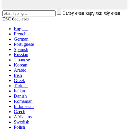
Эзләү өчен керү яки ябу өчен
ESC басыгыз
English
French
German
Portuguese
Spanish
Russian
Japanese
Korean
Arabic
Irish
Greek
Turkish
Italian
Danish
Romanian
Indonesian
Czech
Afrikaans
Swedish
Polish