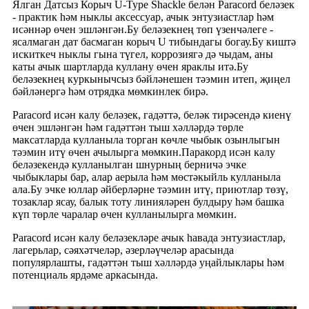
Ялган Датсыз Корыч U-Type Shackle белән Paracord беләзек
- практик һәм ныклы аксессуар, ачык энтузиастлар һәм
исәннәр өчен эшләнгән.Бу беләзекнең төп үзенчәлеге -
ясалмаган дат басмаган корыч U тибындагы богау.Бу киштә
искиткеч ныклы гына түгел, коррозиягә дә чыдам, аны
каты ачык шартларда куллану өчен яраклы итә.Бу
беләзекнең куркынычсыз бәйләнешен тәэмин итеп, җиңел
бәйләнергә һәм отрядка мөмкинлек бирә.
Paracord исән калу беләзек, гадәттә, беләк тирәсендә киенү
өчен эшләнгән һәм гадәттән тыш хәлләрдә төрле
максатларда кулланыла торган көчле чыбык озынлыгын
тәэмин итү өчен ачылырга мөмкин.Паракорд исән калу
беләзекендә кулланылган шнурның берничә эчке
чыбыклары бар, алар аерыла һәм мөстәкыйль кулланыла
ала.Бу эчке юллар әйберләрне тәэмин итү, приютлар төзү,
тозаклар ясау, балык тоту линияләрен булдыру һәм башка
күп төрле чаралар өчен кулланылырга мөмкин.
Paracord исән калу беләзекләре ачык һавада энтузиастлар,
лагерьлар, сәяхәтчеләр, әзерләүчеләр арасында
популярлашты, гадәттән тыш хәлләрдә уңайлыклары һәм
потенциаль ярдәме аркасында.