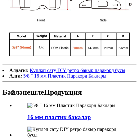
Алдагы:
Күпләп сату DIY ретро бакыр паракорд бусы
Алга:
5/8 ″ 16 мм Пластик Паракорд Баклары
Бәйләнешле
Продукция
16 мм пластик бакалар