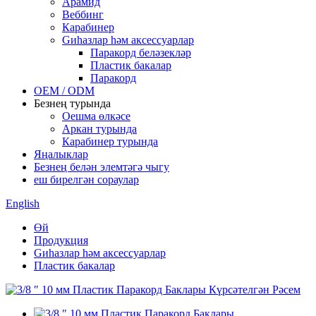
Арамид
Веббинг
Карабинер
Gиһазлар һәм аксессуарлар
Паракорд беләзекләр
Пластик бакалар
Паракорд
OEM / ODM
Безнең турында
Оешма өлкәсе
Аркан турында
Карабинер турында
Яңалыклар
Безнең белән элемтәгә чыгу
еш бирелгән сораулар
English
Өй
Продукция
Gиһазлар һәм аксессуарлар
Пластик бакалар