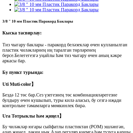
3/8 ″ 10 мм Пластик Паракорд Баклары
Кыска тасвирлау:
Тиз чыгару баклары - паракорд беләзекләр өчен кулланылган
пластик чиләкләрнең иң таралган төрләренең
берсе.Белегегезгә уңайлы һәм тиз чыгару өчен аның кәкре
аркасы бар.
Бу пункт турында:
Uti Muti-color】
Бездә 12 төс бар.Сез үзегезнең төс комбинацияләрегезне
булдыру өчен кушылып, туры килә аласыз, бу сезгә иҗади
контрольне тәмамларга мөмкинлек бирә.
Ura Тотрыклы һәм җиңел】
Бу чиләкләр югары сыйфатлы пластиктан (POM) эшләнгән,
алар җиңел, ләкин нык.Алар регуляр киемгә һәм тузуга каршы