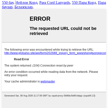
550 бау
,
Нейлон Корд
,
Para Cord Lanyards
,
550 Пара Корд
,
Пара
баулар
,
Беләзекләр
,