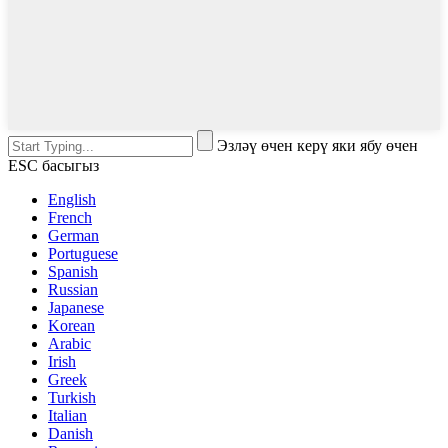
Эзләү өчен керү яки ябу өчен
ESC басыгыз
English
French
German
Portuguese
Spanish
Russian
Japanese
Korean
Arabic
Irish
Greek
Turkish
Italian
Danish