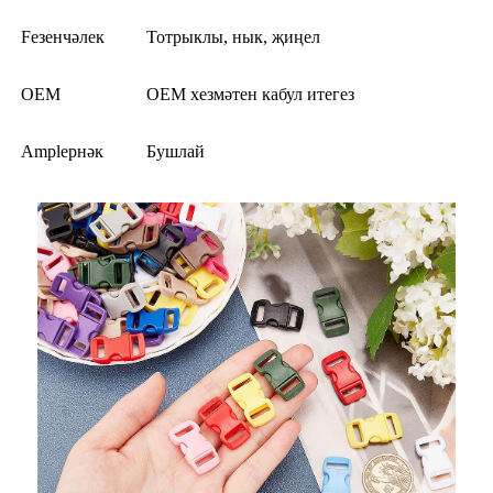
Feзенчәлек
Тотрыклы, нык, җиңел
OEM
OEM хезмәтен кабул итегез
Ampleрнәк
Бушлай