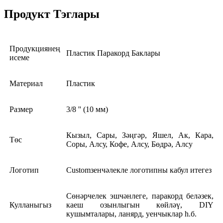
Продукт Тэглары
Продукциянең
Пластик Паракорд Баклары
исеме
Материал
Пластик
Размер
3/8 '' (10 мм)
Кызыл, Сары, Зәңгәр, Яшел, Ак, Кара,
Төс
Соры, Алсу, Кофе, Алсу, Бөдрә, Алсу
Логотип
Customзенчәлекле логотипны кабул итегез
Cөнәрчелек эшчәнлеге, паракорд беләзек,
Кулланыгыз
каеш озынлыгын көйләү, DIY
кушымталары, ланярд, уенчыклар һ.б.