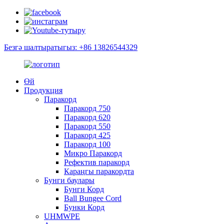
Безгә шалтыратыгыз: +86 13826544329
Өй
Продукция
Паракорд
Паракорд 750
Паракорд 620
Паракорд 550
Паракорд 425
Паракорд 100
Микро Паракорд
Рефектив паракорд
Караңгы паракордта
Бунги баулары
Бунги Корд
Ball Bungee Cord
Бунки Корд
UHMWPE