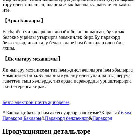
тору өчен эшләнгән, аларны ачык һавада куллану өчен камил
итә.
【Арка Баклары】
Eachәрбер чиләк аркалы дизайн белән эшләнгән, бу чиләк
беләккә уңайлы утырырга мөмкинлек бирә.Бу паракорд
беләзекләр, исән калу беләзекләре һәм башкалар өчен бик
яхшы.
【Як чыгару механизмы】
Як чыгару механизмы тиз һәм җиңел ачылырга һәм ябылырга
мөмкинлек бирә.Бу аларны куллану өчен уңайлы итә, аеруча
гадәттән тыш хәлләрдә, тиз арада паракордны урнаштырырга
яки бетерергә кирәк.
Безгә электрон почта җибәрегез
* Башка җиһазлар һәм аксессуарлар эзлисезме?Карагыз
16 мм
Паракорд Баклары
&
Паракорд беләзекләр
&
Паракорд
Продукциянең детальләре