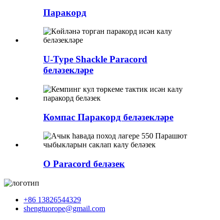
Паракорд
U-Type Shackle Paracord
беләзекләре
Компас Паракорд беләзекләре
O Paracord беләзек
+86 13826544329
shengtuorope@gmail.com