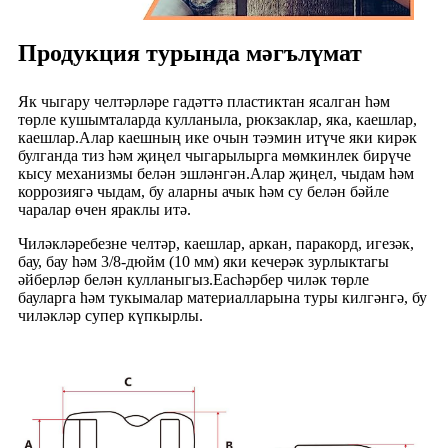
Продукция турында мәгълүмат
Як чыгару челтәрләре гадәттә пластиктан ясалган һәм
төрле кушымталарда кулланыла, рюкзаклар, яка, каешлар,
каешлар.Алар каешның ике очын тәэмин итүче яки кирәк
булганда тиз һәм җиңел чыгарылырга мөмкинлек бирүче
кысу механизмы белән эшләнгән.Алар җиңел, чыдам һәм
коррозиягә чыдам, бу аларны ачык һәм су белән бәйле
чаралар өчен яраклы итә.
Чиләкләребезне челтәр, каешлар, аркан, паракорд, игезәк,
бау, бау һәм 3/8-дюйм (10 мм) яки кечерәк зурлыктагы
әйберләр белән кулланыгыз.Eachәрбер чиләк төрле
бауларга һәм тукымалар материалларына туры килгәнгә, бу
чиләкләр супер күпкырлы.