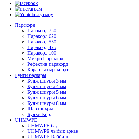
Паракорд
Паракорд 750
Паракорд 620
Паракорд 550
Паракорд 425
Паракорд 100
Микро Паракорд
Рефектив паракорд
Караңгы паракордта
Бунги баулары
Бунж шнуры 3 мм
Бунж шнуры 4 мм
Бунж шнуры 5 мм
Бунж шнуры 6 мм
Бунж шнуры 8 мм
Шар шнуры
Бунки Корд
UHMWPE
UHMWPE бау
UHMWPE чыбык аркан
UHMWPE Веббинг