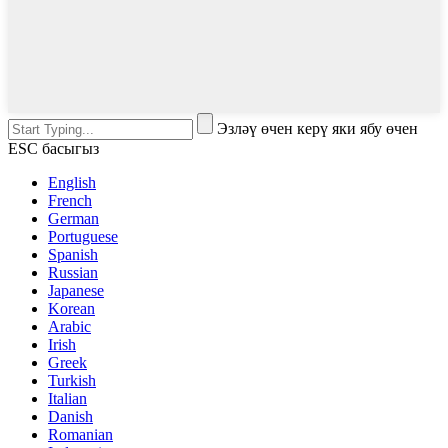
Эзләү өчен керү яки ябу өчен
ESC басыгыз
English
French
German
Portuguese
Spanish
Russian
Japanese
Korean
Arabic
Irish
Greek
Turkish
Italian
Danish
Romanian