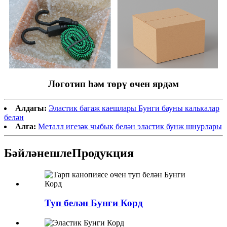
Логотип һәм төрү өчен ярдәм
Алдагы:
Эластик багаж каешлары Бунги бауны калькалар
белән
Алга:
Металл игезәк чыбык белән эластик бунж шнурлары
Бәйләнешле
Продукция
Туп белән Бунги Корд