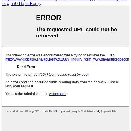
бау
,
550 Пара Корд
,