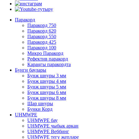
Паракорд
Паракорд 750
Паракорд 620
Паракорд 550
Паракорд 425
Паракорд 100
Микро Паракорд
Рефектив паракорд
Караңгы паракордта
Бунги баулары
Бунж шнуры 3 мм
Бунж шнуры 4 мм
Бунж шнуры 5 мм
Бунж шнуры 6 мм
Бунж шнуры 8 мм
Шар шнуры
Бунки Корд
UHMWPE
UHMWPE бау
UHMWPE чыбык аркан
UHMWPE Веббинг
UHMWPE тегү җепләре