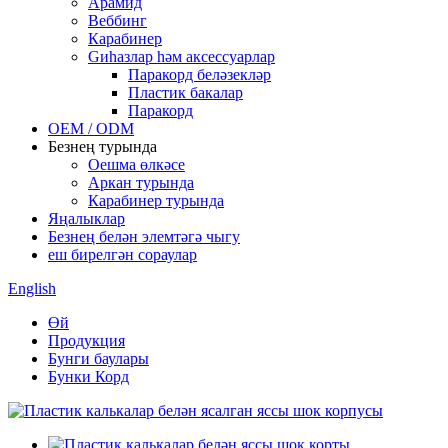
Арамид
Веббинг
Карабинер
Gиһазлар һәм аксессуарлар
Паракорд беләзекләр
Пластик бакалар
Паракорд
OEM / ODM
Безнең турында
Оешма өлкәсе
Аркан турында
Карабинер турында
Яңалыклар
Безнең белән элемтәгә чыгу
еш бирелгән сораулар
English
Өй
Продукция
Бунги баулары
Бунки Корд