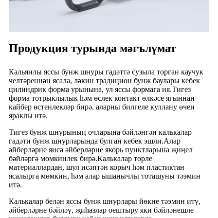
Продукция турында мәгълүмат
Кальянлы яссы бунж шнуры гадәттә сузыла торган каучук
челтәреннән ясала, ләкин традицион бунж баулары кебек
цилиндрик форма урынына, ул яссы формага ия.Тигез
форма тотрыклылык һәм өслек контакт өлкәсе ягыннан
кайбер өстенлекләр бирә, аларны билгеле куллану өчен
яраклы итә.
Тигез бунж шнурының очларына бәйләнгән калькалар
гадәти бунж шнурларында булган кебек эшли.Алар
әйберләрне яисә әйберләрне якорь пунктларына җиңел
бәйләргә мөмкинлек бирә.Калькалар төрле
материаллардан, шул исәптән корыч һәм пластиктан
ясалырга мөмкин, һәм алар ышанычлы тоташуны тәэмин
итә.
Калькалар белән яссы бунж шнурлары йөкне тәэмин итү,
әйберләрне бәйләү, җиһазлар оештыру яки бәйләнешле