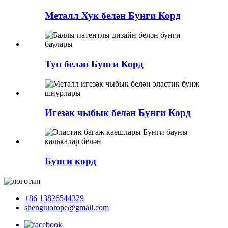
Металл Хук белән Бунги Корд
Туп белән Бунги Корд
Игезәк чыбык белән Бунги Корд
Бунги корд
+86 13826544329
shengtuorope@gmail.com