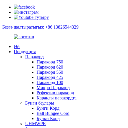
Безгә шалтыратыгыз: +86 13826544329
Өй
Продукция
Паракорд
Паракорд 750
Паракорд 620
Паракорд 550
Паракорд 425
Паракорд 100
Микро Паракорд
Рефектив паракорд
Караңгы паракордта
Бунги баулары
Бунги Корд
Ball Bungee Cord
Бунки Корд
UHMWPE