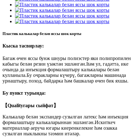
Пластик калькалар белән яссы шок корты
Кыска тасвирлау:
Багаж өчен яссы бунж шнуры полиэстер яки полипропилен
кабыгы белән резин үзәктән эшләнгән.Itәм ул, гадәттә, ике
очында да инъекция формалаштыру калькалары белән
кулланыла.Бу очракларны күчерү, багажларны машинада
урнаштыру, поход, байдарка һәм башкалар өчен бик яхшы.
Бу пункт турында:
【Qualityгары сыйфат】
Калькалар белән экспандер сузылган латекс һәм инъекция
формалаштыру калькаларыннан эшләнгән.Искиткеч
материаллар аеруча югары киеренкелекне һәм озакка
сузылган ныклыкны тәэмин итәләр.