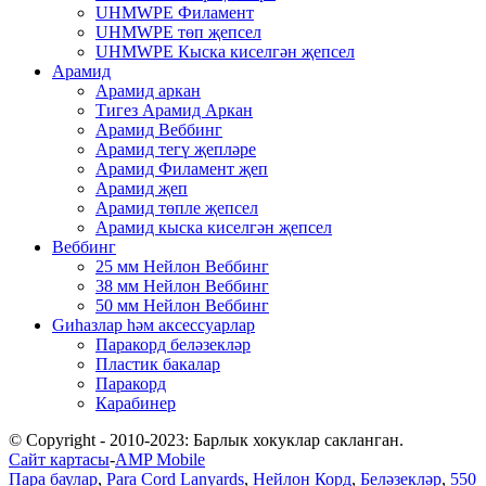
UHMWPE Филамент
UHMWPE төп җепсел
UHMWPE Кыска киселгән җепсел
Арамид
Арамид аркан
Тигез Арамид Аркан
Арамид Веббинг
Арамид тегү җепләре
Арамид Филамент җеп
Арамид җеп
Арамид төпле җепсел
Арамид кыска киселгән җепсел
Веббинг
25 мм Нейлон Веббинг
38 мм Нейлон Веббинг
50 мм Нейлон Веббинг
Gиһазлар һәм аксессуарлар
Паракорд беләзекләр
Пластик бакалар
Паракорд
Карабинер
© Copyright - 2010-2023: Барлык хокуклар сакланган.
Сайт картасы
-
AMP Mobile
Пара баулар
,
Para Cord Lanyards
,
Нейлон Корд
,
Беләзекләр
,
550