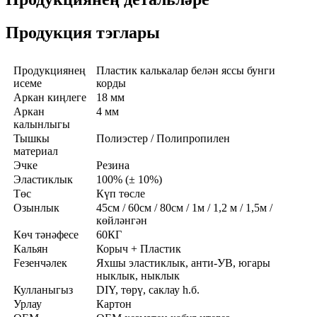
Продукция тэглары
Продукциянең
Пластик калькалар белән яссы бунги
исеме
корды
Аркан киңлеге
18 мм
Аркан
4 мм
калынлыгы
Тышкы
Полиэстер / Полипропилен
материал
Эчке
Резина
Эластиклык
100% (± 10%)
Төс
Күп төсле
Озынлык
45см / 60см / 80см / 1м / 1,2 м / 1,5м /
көйләнгән
Көч тәнәфесе
60КГ
Кальян
Корыч + Пластик
Feзенчәлек
Яхшы эластиклык, анти-УВ, югары
ныклык, ныклык
Кулланыгыз
DIY, төрү, саклау һ.б.
Урлау
Картон