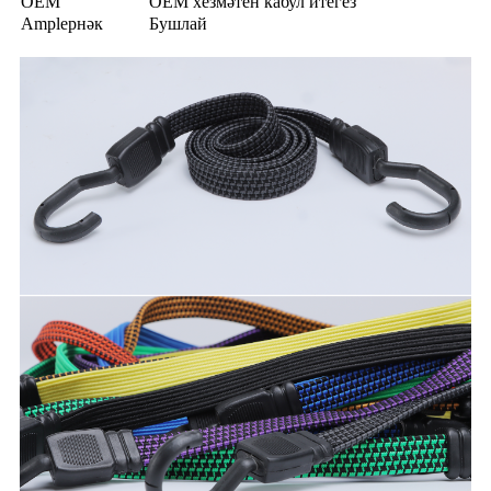
OEM
OEM хезмәтен кабул итегез
Ampleрнәк
Бушлай