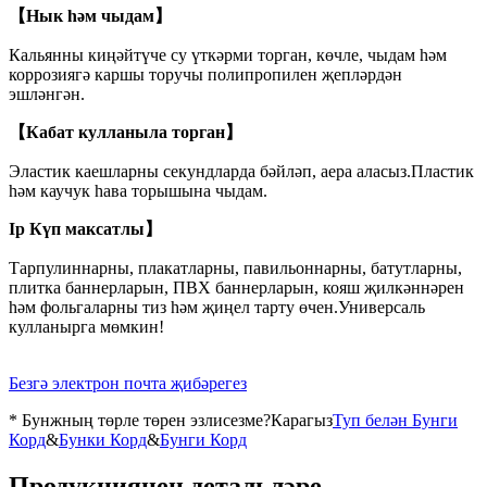
【Нык һәм чыдам】
Кальянны киңәйтүче су үткәрми торган, көчле, чыдам һәм
коррозиягә каршы торучы полипропилен җепләрдән
эшләнгән.
【Кабат кулланыла торган】
Эластик каешларны секундларда бәйләп, аера аласыз.Пластик
һәм каучук һава торышына чыдам.
Ip Күп максатлы】
Тарпулиннарны, плакатларны, павильоннарны, батутларны,
плитка баннерларын, ПВХ баннерларын, кояш җилкәннәрен
һәм фольгаларны тиз һәм җиңел тарту өчен.Универсаль
кулланырга мөмкин!
Безгә электрон почта җибәрегез
* Бунжның төрле төрен эзлисезме?Карагыз
Туп белән Бунги
Корд
&
Бунки Корд
&
Бунги Корд
Продукциянең детальләре