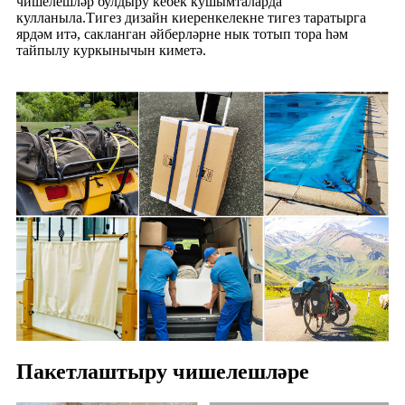
чишелешләр булдыру кебек кушымталарда
кулланыла.Тигез дизайн киеренкелекне тигез таратырга
ярдәм итә, сакланган әйберләрне нык тотып тора һәм
тайпылу куркынычын киметә.
Пакетлаштыру чишелешләре