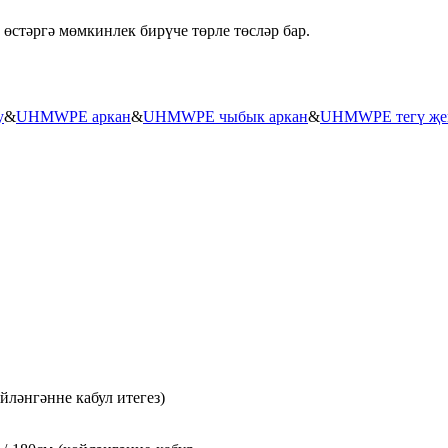
 өстәргә мөмкинлек бирүче төрле төсләр бар.
у
&
UHMWPE аркан
&
UHMWPE чыбык аркан
&
UHMWPE тегү җе
көйләнгәнне кабул итегез)