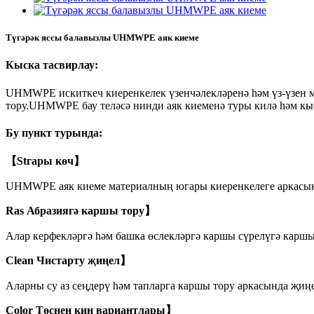
Түгәрәк яссы балавызлы UHMWPE аяк киеме
Кыска тасвирлау:
UHMWPE искиткеч киеренкелек үзенчәлекләренә һәм үз-үзен м
тору.UHMWPE бау теләсә нинди аяк киеменә туры килә һәм кы
Бу пункт турында:
【Stгары көч】
UHMWPE аяк киеме материалның югары киеренкелеге аркасында
Ras Абразиягә каршы тору】
Алар керфекләргә һәм башка өслекләргә каршы сүрелүгә каршы 
Clean Чистарту җиңел】
Аларны су аз сеңдерү һәм тапларга каршы тору аркасында җиң
Color Төснең киң вариантлары】