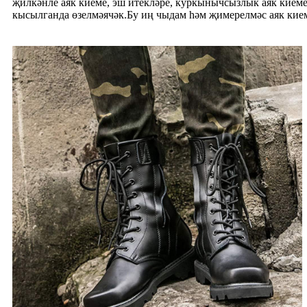
җилкәнле аяк киеме, эш итекләре, куркынычсызлык аяк киеме
кысылганда өзелмәячәк.Бу иң чыдам һәм җимерелмәс аяк кие