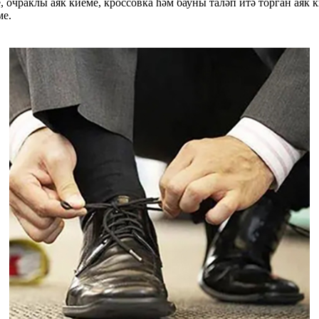
, очраклы аяк киеме, кроссовка һәм бауны таләп итә торган ая
ме.