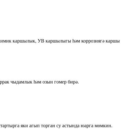
, химик каршылык, УВ каршылыгы һәм коррозиягә каршы
ррак чыдамлык һәм озын гомер бирә.
тартырга яки агып торган су астында юарга мөмкин.