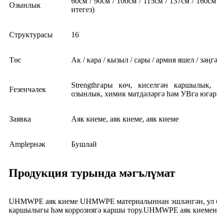
60см / 90см / 100см / 115см / 137см / 160с
Озынлык
итегез)
Структурасы
16
Төс
Ак / кара / кызыл / сары / армия яшел / зәңг
Strengthгары көч, киселгән каршылык,
Feзенчәлек
озынлык, химик матдәләргә һәм УВга юга
Заявка
Аяк киеме, аяк киеме, аяк киеме
Ampleрнәк
Бушлай
Продукция турында мәгълүмат
UHMWPE аяк киеме UHMWPE материалыннан эшләнгән, ул бик я
каршылыгы һәм коррозиягә каршы тору.UHMWPE аяк киеменең к