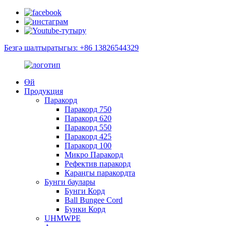
Безгә шалтыратыгыз: +86 13826544329
Өй
Продукция
Паракорд
Паракорд 750
Паракорд 620
Паракорд 550
Паракорд 425
Паракорд 100
Микро Паракорд
Рефектив паракорд
Караңгы паракордта
Бунги баулары
Бунги Корд
Ball Bungee Cord
Бунки Корд
UHMWPE