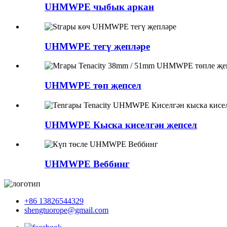
UHMWPE чыбык аркан
UHMWPE тегү җепләре
UHMWPE төп җепсел
UHMWPE Кыска киселгән җепсел
UHMWPE Веббинг
+86 13826544329
shengtuorope@gmail.com