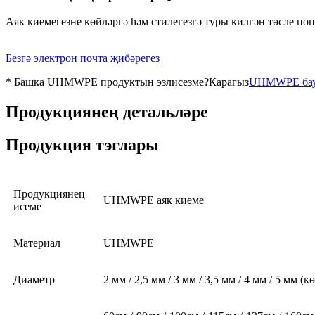
Аяк киемегезне көйләргә һәм стилегезгә туры килгән төсле поп
Безгә электрон почта җибәрегез
* Башка UHMWPE продуктын эзлисезме?Карагыз
UHMWPE ба
Продукциянең детальләре
Продукция тэглары
Продукциянең
UHMWPE аяк киеме
исеме
Материал
UHMWPE
Диаметр
2 мм / 2,5 мм / 3 мм / 3,5 мм / 4 мм / 5 мм (