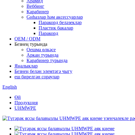
Арамид
Веббинг
Карабинер
Gиһазлар һәм аксессуарлар
Паракорд беләзекләр
Пластик бакалар
Паракорд
OEM / ODM
Безнең турында
Оешма өлкәсе
Аркан турында
Карабинер турында
Яңалыклар
Безнең белән элемтәгә чыгу
еш бирелгән сораулар
English
Өй
Продукция
UHMWPE