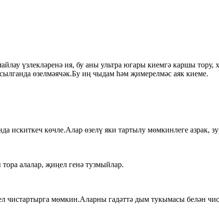
айлау үзлекләренә ия, бу аны ультра югары киемгә каршы тору
сылганда өзелмәячәк.Бу иң чыдам һәм җимерелмәс аяк киеме.
 искиткеч көчле.Алар өзелү яки тартылу мөмкинлеге азрак, зу
тора алалар, җиңел генә тузмыйлар.
ел чистартырга мөмкин.Аларны гадәттә дым тукымасы белән чис