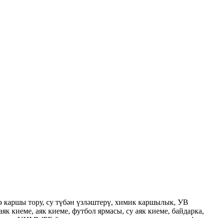
 каршы тору, су түбән үзләштерү, химик каршылык, УВ
 киеме, аяк киеме, футбол ярмасы, су аяк киеме, байдарка,