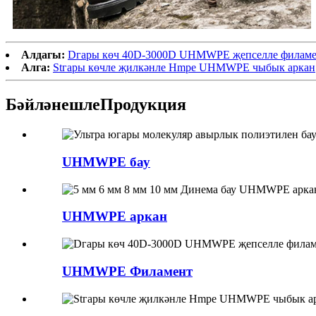
Алдагы:
Dгары көч 40D-3000D UHMWPE җепселле филаме
Алга:
Stгары көчле җилкәнле Hmpe UHMWPE чыбык аркан
Бәйләнешле
Продукция
UHMWPE бау
UHMWPE аркан
UHMWPE Филамент