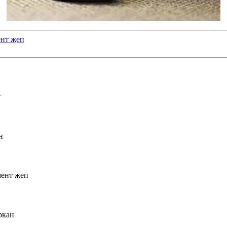
нт җеп