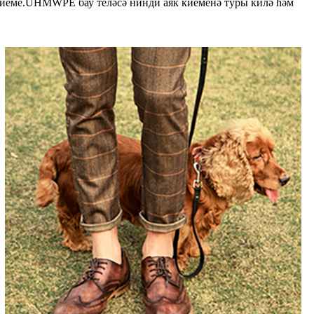
к киеме.UHMWPE бау теләсә нинди аяк киеменә туры килә һәм