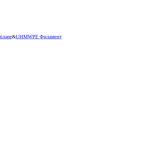
пләре
&
UHMWPE Филамент