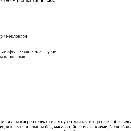
м / 180см (көйләнгәнне кабул
әр / көйләнгән
 тәнәфес вакытында түбән
ры каршылык
хшы киеренкелеккә ия, үз-үзен майлау, югары көч, абразиягә
иң кулланылышы бар, мәсәлән, йөгерү аяк киеме, баскетбол аяк